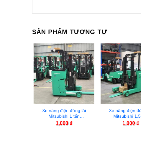
SẢN PHẨM TƯƠNG TỰ
n đứng lái
Xe nâng điện đứng lái
Xe nâng điện đứ
tấn RBS30CB
Mitsubishi 1 tấn
Mitsubishi 1.5
RBS10NCB
RBS15CB
00
₫
1,000
₫
1,000
₫