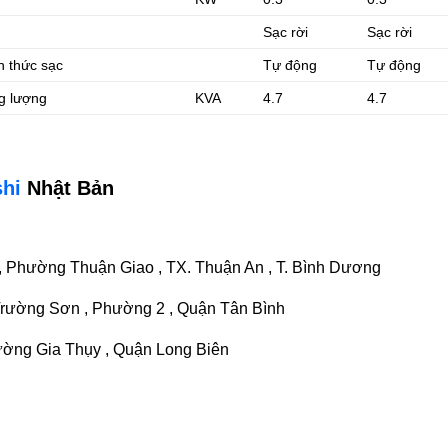
Sạc rời
Sạc rời
h thức sạc
Tự động
Tự động
g lượng
KVA
4.7
4.7
shi
Nhật Bản
 , Phường Thuận Giao , TX. Thuận An , T. Bình Dương
Trường Sơn , Phường 2 , Quận Tân Bình
ường Gia Thụy , Quận Long Biên