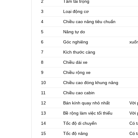
2
Tâm tải trọng
3
Loại động cơ
4
Chiều cao nâng tiêu chuẩn
5
Nâng tự do
6
Góc nghiêng
xuốn
7
Kích thước càng
8
Chiều dài xe
9
Chiều rộng xe
10
Chiều cao đóng khung nâng
11
Chiều cao cabin
12
Bán kính quay nhỏ nhất
Với 
13
Bề rộng làm việc tối thiểu
Với 
14
Tốc độ di chuyển
Có t
15
Tốc độ nâng
Có t