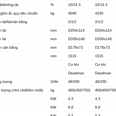
ải/không tải
%
10/14.3
10/14.3
gồm ắc quy tiêu chuẩn
kg
4040
4230
 tải/lái/cân bằng
2/1/2
2/1/2
 tải
mm
D254x114
D254x114
 lái
mm
D330x145
D330x145
h cân bằng
mm
D178x73
D178x73
mm
1515
1515
Cơ khí
Cơ khí
Deadman
Deadman
g lượng
V/Ah
48/290
48/290
 lượng (nhỏ nhất/lớn nhất)
kg
460(450/750)
460(450/750
KW
4.3
4.3
KW
8.8
8.8
KW
0.3
0.3