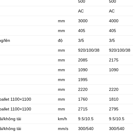
500
500
AC
AC
mm
3000
4000
mm
405
405
g/lên
độ
3/5
3/5
mm
920/100/38
920/100/38
mm
2085
2175
mm
1090
1090
mm
1995
mm
2220
2220
pallet 1100×1100
mm
1760
1810
pallet 1100×1100
mm
2715
2795
ải/không tải
km/h
9.5/10.5
9.5/10.5
ải/không tải
mm/s
300/540
300/540