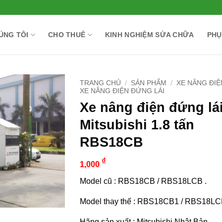
ÚNG TÔI
CHO THUÊ
KINH NGHIỆM SỬA CHỮA
PHỤ
TRANG CHỦ
/
SẢN PHẨM
/
XE NÂNG ĐIỆ
XE NÂNG ĐIỆN ĐỨNG LÁI
Xe nâng điện đứng lá
Mitsubishi 1.8 tấn
RBS18CB
₫
1,000
Model cũ : RBS18CB / RBS18LCB .
Model thay thế : RBS18CB1 / RBS18LC
Hãng sản xuất : Mitsubishi Nhật Bản .