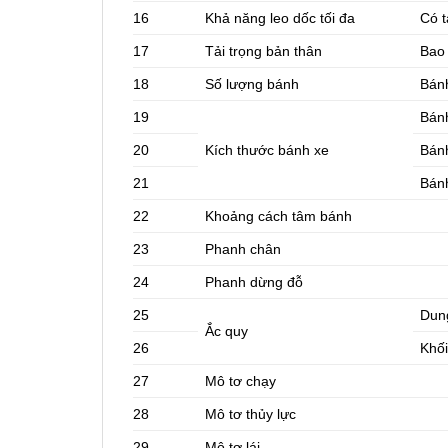
16
Khả năng leo dốc tối đa
Có t
17
Tải trọng bản thân
Bao 
18
Số lượng bánh
Bánh
19
Bánh
20
Kích thước bánh xe
Bánh
21
Bán
22
Khoảng cách tâm bánh
23
Phanh chân
24
Phanh dừng đỗ
25
Dun
Ắc quy
26
Khối
27
Mô tơ chạy
28
Mô tơ thủy lực
29
Mô tơ lái