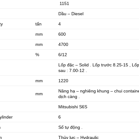
1151
Dầu – Diesel
ty
tấn
4
mm
600
mm
4700
%
6/12
Lốp đặc – Solid . Lốp trước 8.25-15 , Lố
sau : 7.00-12 .
mm
1220
Nâng hạ – nghiêng khung – chui contain
mm
dịch càng .
Mitsubishi S6S
ylinder
6
n
Số tự động .
m
Thủy lực – Hydraulic