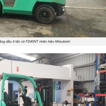
âng dầu 4 tấn cũ FD40NT nhãn hiệu Mitsubishi