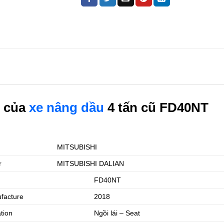
n của
xe nâng dầu
4 tấn cũ FD40NT
MITSUBISHI
r
MITSUBISHI DALIAN
FD40NT
facture
2018
ation
Ngồi lái – Seat