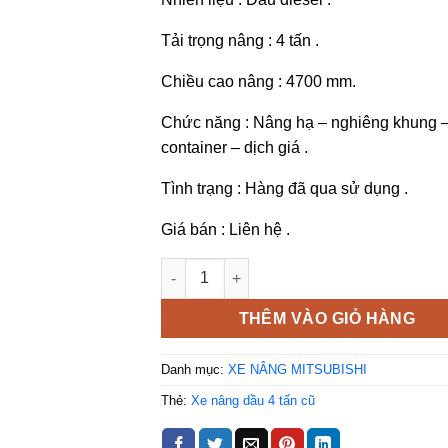
Tải trọng nâng : 4 tấn .
Chiều cao nâng : 4700 mm.
Chức năng : Nâng hạ – nghiêng khung –
container – dịch giá .
Tình trạng : Hàng đã qua sử dụng .
Giá bán : Liên hệ .
Xe nâng dầu 4 tấn cũ FD40NT nhãn hiệu M
THÊM VÀO GIỎ HÀNG
Danh mục:
XE NÂNG MITSUBISHI
Thẻ:
Xe nâng dầu 4 tấn cũ