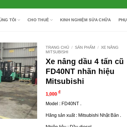
ÚNG TÔI
CHO THUÊ
KINH NGHIỆM SỬA CHỮA
PHỤ
TRANG CHỦ
/
SẢN PHẨM
/
XE NÂNG
MITSUBISHI
Xe nâng dầu 4 tấn cũ
FD40NT nhãn hiệu
Mitsubishi
₫
1,000
Model : FD40NT .
Hãng sản xuất : Mitsubishi Nhật Bản .
Nhiên liệu : Dầu diesel .