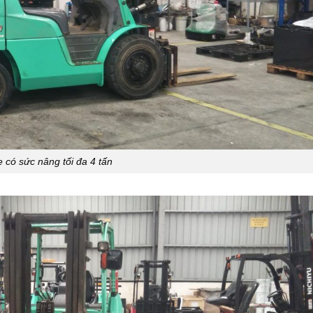
 có sức nâng tối đa 4 tấn