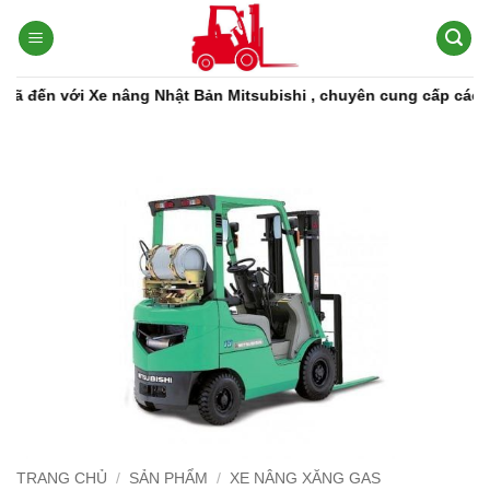
Bỏ
qua
nội
dung
đến với Xe nâng Nhật Bản Mitsubishi , chuyên cung cấp các dòng
TRANG CHỦ
/
SẢN PHẨM
/
XE NÂNG XĂNG GAS