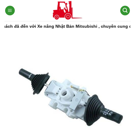
Bỏ
qua
nội
dung
đã đến với Xe nâng Nhật Bản Mitsubishi , chuyên cung cấp các d