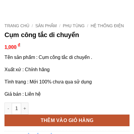
TRANG CHỦ
/
SẢN PHẨM
/
PHỤ TÙNG
/
HỆ THỐNG ĐIỆN
Cụm công tắc di chuyển
₫
1,000
Tên sản phẩm : Cụm công tắc di chuyển .
Xuất xứ : Chính hãng
Tình trạng : Mới 100% chưa qua sử dụng
Giá bán : Liên hệ
Cụm công tắc di chuyển số lượng
THÊM VÀO GIỎ HÀNG